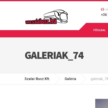
H
+36 
FŐOLDAL
GALERIAK_74
Szalai-Busz Kft.
Galéria
galeriak_7