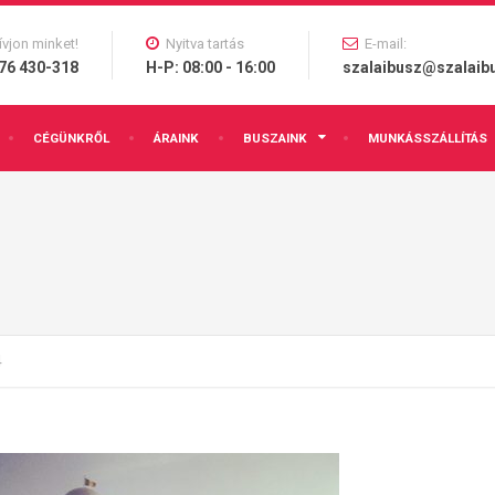
ívjon minket!
Nyitva tartás
E-mail:
76 430-318
H-P: 08:00 - 16:00
szalaibusz@szalaib
CÉGÜNKRŐL
ÁRAINK
BUSZAINK
MUNKÁSSZÁLLÍTÁS
4