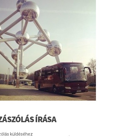
ZÁSZÓLÁS ÍRÁSA
ólás küldéséhez
be kell jelentkezni
.